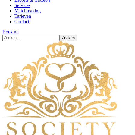
Services
Matchmaking
Tarieven
Contact
Boek nu
Zoeken