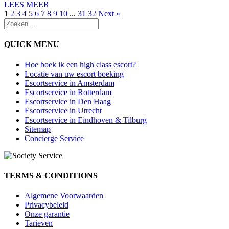
LEES MEER
1
2
3
4
5
6
7
8
9
10
...
31
32
Next »
QUICK MENU
Hoe boek ik een high class escort?
Locatie van uw escort boeking
Escortservice in Amsterdam
Escortservice in Rotterdam
Escortservice in Den Haag
Escortservice in Utrecht
Escortservice in Eindhoven & Tilburg
Sitemap
Concierge Service
TERMS & CONDITIONS
Algemene Voorwaarden
Privacybeleid
Onze garantie
Tarieven