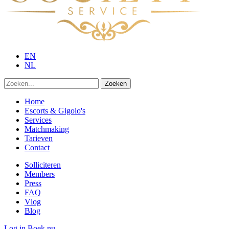
EN
NL
Zoeken
Home
Escorts & Gigolo's
Services
Matchmaking
Tarieven
Contact
Solliciteren
Members
Press
FAQ
Vlog
Blog
Log in
Boek nu