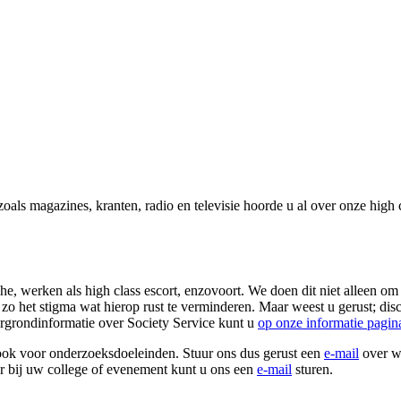
zoals magazines, kranten, radio en televisie hoorde u al over onze high
he, werken als high class escort, enzovoort. We doen dit niet alleen o
zo het stigma wat hierop rust te verminderen. Maar weest u gerust; discr
rgrondinformatie over Society Service kunt u
op onze informatie pagin
 ook voor onderzoeksdoeleinden. Stuur ons dus gerust een
e-mail
over wa
r bij uw college of evenement kunt u ons een
e-mail
sturen.