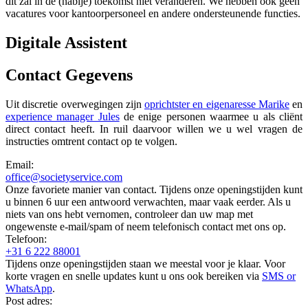
dit zal in de (nabije) toekomst niet veranderen. We hebben ook geen
vacatures voor kantoorpersoneel en andere ondersteunende functies.
Digitale Assistent
Contact Gegevens
Uit discretie overwegingen zijn
oprichtster en eigenaresse Marike
en
experience manager Jules
de enige personen waarmee u als cliënt
direct contact heeft. In ruil daarvoor willen we u wel vragen de
instructies omtrent contact op te volgen.
Email:
office@societyservice.com
Onze favoriete manier van contact. Tijdens onze openingstijden kunt
u binnen 6 uur een antwoord verwachten, maar vaak eerder. Als u
niets van ons hebt vernomen, controleer dan uw map met
ongewenste e-mail/spam of neem telefonisch contact met ons op.
Telefoon:
+31 6 222 88001
Tijdens onze openingstijden staan we meestal voor je klaar. Voor
korte vragen en snelle updates kunt u ons ook bereiken via
SMS or
WhatsApp
.
Post adres: