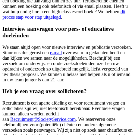
een boeking die aanvangt binnen zes uur. Terugkerende cliënten
kunnen een boeking ook telefonisch of via email plaatsen. Heeft u
wat hulp nodig hoe u een high class escort boekt? We hebben
dit
proces stap voor stap uitgelegd
.
Interview aanvragen voor pers- of educatieve
doeleinden
We staan altijd open voor nieuwe interview en publicatie verzoeken.
Stuur ons dus gerust een
e-mail
over wat u in gedachten heeft en
dan kijken we samen naar de mogelijkheden. Beschrijf bij een
verzoek om onderwijs- en onderzoeksdoeleinden uzelf en uw
opdracht of onderzoek zo uitgebreid mogelijk, liefst vergezeld van
uw thesis proposal. We kunnen u helaas niet helpen als u of iemand
in uw team jonger is dan 21 jaar.
Heb je een vraag over solliciteren?
Recruitment is een aparte afdeling en voor recruitment vragen en
sollicitaties zijn wij niet telefonisch bereikbaar. Eventuele vragen
kunnen alleen worden gericht
aan
Recruitment@SocietyService.com
. We reserveren onze
telefoonlijnen voor (potentiële) cliënten en andere algemene
verzoeken zoals persvragen. Wij zijn niet op zoek naar chauffeurs en