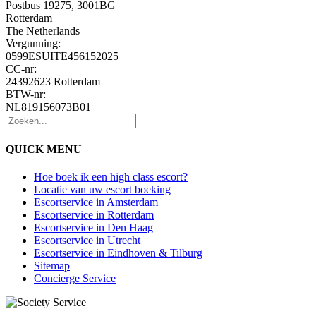
Postbus 19275, 3001BG
Rotterdam
The Netherlands
Vergunning:
0599ESUITE456152025
CC-nr:
24392623 Rotterdam
BTW-nr:
NL819156073B01
QUICK MENU
Hoe boek ik een high class escort?
Locatie van uw escort boeking
Escortservice in Amsterdam
Escortservice in Rotterdam
Escortservice in Den Haag
Escortservice in Utrecht
Escortservice in Eindhoven & Tilburg
Sitemap
Concierge Service