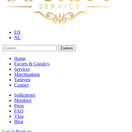
EN
NL
Zoeken
Home
Escorts & Gigolo's
Services
Matchmaking
Tarieven
Contact
Solliciteren
Members
Press
FAQ
Vlog
Blog
Log in
Boek nu