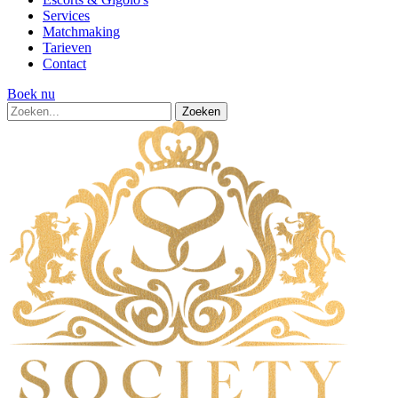
Services
Matchmaking
Tarieven
Contact
Boek nu
Zoeken